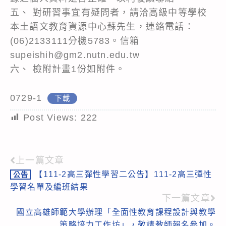
五、 對研習事宜有疑問者，請洽高級中等學校
本土語文教育資源中心蘇先生，連絡電話：
(06)2133111分機5783。信箱
supeishih@gm2.nutn.edu.tw
六、 檢附計畫1份如附件。
0729-1
下載
Post Views:
222
上一篇文章
Read
【111-2高三彈性學習二公告】111-2高三彈性
公告
more
學習名單及編班結果
articles
下一篇文章
國立高雄師範大學辦理「全面性教育課程設計與教學
策略培力工作坊」，敬請教師報名參加。