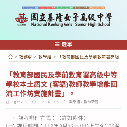
跳
轉
至
主
要
內
選單
容
>
教務處
>
教學組
>
「教育部國民及學前教育署高級中等
「教育部國民及學前教育署高級中等
學校本土語文 (客語)教師教學增能回
流工作坊實施計畫」。
Post
Post
Post
klgsh211
2023-02-06
教學組
/
教師研習
author:
published:
category:
一、 課程辦理方式：（詳如附件）
(一) 課程時間：112年3月12日(日)上午9：00至