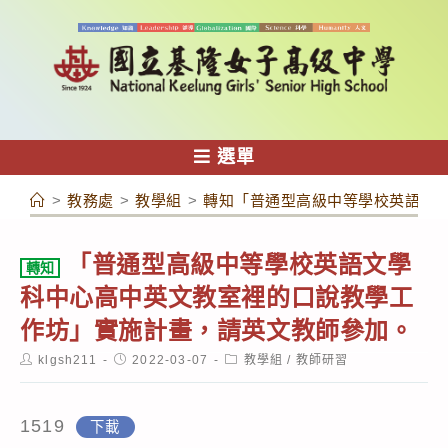
跳
轉
至
主
要
內
選單
容
>
教務處
>
教學組
>
轉知「普通型高級中等學校英語文
「普通型高級中等學校英語文學
轉知
科中心高中英文教室裡的口說教學工
作坊」實施計畫，請英文教師參加。
Post
Post
Post
klgsh211
2022-03-07
教學組
/
教師研習
author:
published:
category:
1519
下載