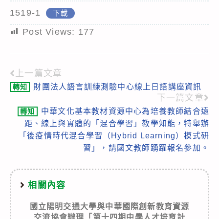
1519-1
下載
Post Views:
177
上一篇文章
Read
財團法人語言訓練測驗中心線上日語講座資訊
轉知
more
下一篇文章
articles
中華文化基本教材資源中心為培養教師結合遠
轉知
距、線上與實體的「混合學習」教學知能，特舉辦
「後疫情時代混合學習（Hybrid Learning）模式研
習」，請國文教師踴躍報名參加。
相關內容
國立陽明交通大學與中華國際創新教育資源
交流協會辦理「第十四期中學人才培育計