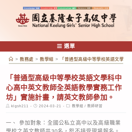
跳
轉
至
主
要
內
選單
容
>
教務處
>
教學組
>
「普通型高級中等學校英語文學科
「普通型高級中等學校英語文學科中
心高中英文教師全英語教學實務工作
坊」實施計畫，請英文教師參加。
Post
Post
Post
klgsh211
2024-03-21
教學組
/
教師研習
author:
published:
category:
一、 參加對象：全國公私立高中以及高級職業
學校之英文教師共30名，恕不接受現場報名。