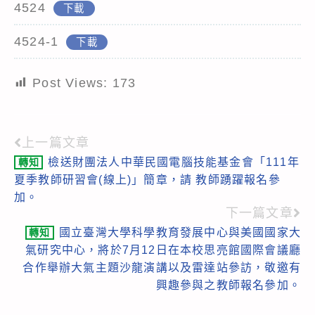
4524
下載
4524-1
下載
Post Views:
173
上一篇文章
Read
檢送財團法人中華民國電腦技能基金會「111年
轉知
more
夏季教師研習會(線上)」簡章，請 教師踴躍報名參
articles
加。
下一篇文章
國立臺灣大學科學教育發展中心與美國國家大
轉知
氣研究中心，將於7月12日在本校思亮館國際會議廳
合作舉辦大氣主題沙龍演講以及雷達站參訪，敬邀有
興趣參與之教師報名參加。