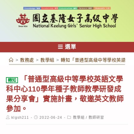
跳
轉
至
主
要
內
選單
容
>
教務處
>
教學組
>
轉知「普通型高級中等學校英語文學
「普通型高級中等學校英語文學
轉知
科中心110學年種子教師教學研發成
果分享會」實施計畫，敬邀英文教師
參加。
Post
Post
Post
klgsh211
2022-06-24
教學組
/
教師研習
author:
published:
category: