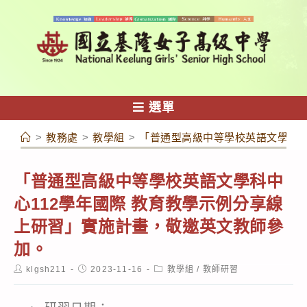
跳
轉
至
主
要
內
選單
容
>
教務處
>
教學組
>
「普通型高級中等學校英語文學科中
「普通型高級中等學校英語文學科中
心112學年國際 教育教學示例分享線
上研習」實施計畫，敬邀英文教師參
加。
Post
Post
Post
klgsh211
2023-11-16
教學組
/
教師研習
author:
published:
category: