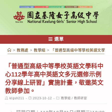
跳
轉
至
主
要
內
選單
容
>
教務處
>
教學組
>
「普通型高級中等學校英語文學科中
「普通型高級中等學校英語文學科中
心112學年高中英語文多元選修示例
分享線上研習」實施計畫，敬邀英文
教師參加。
Post
Post
Post
klgsh211
2023-10-12
教學組
/
教師研習
author:
published:
category: