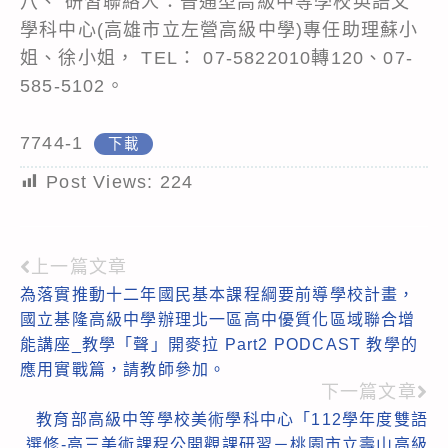
八、 研習聯絡人：普通型高級中等學校英語文
學科中心(高雄市立左營高級中學)專任助理蘇小
姐、徐小姐， TEL： 07-5822010轉120、07-
585-5102。
7744-1
下載
Post Views:
224
上一篇文章
Read
為落實推動十二年國民基本課程綱要前導學校計畫，
more
國立基隆高級中學辦理北一區高中優質化區域聯合增
articles
能講座_教學「聲」開麥拉 Part2 PODCAST 教學的
應用實戰篇，請教師參加。
下一篇文章
教育部高級中等學校美術學科中心「112學年度雙語
選修-高三美術課程公開觀課研習－桃園市立壽山高級