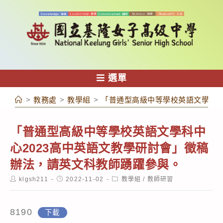
跳
轉
至
主
要
內
選單
容
>
教務處
>
教學組
>
「普通型高級中等學校英語文學科中
「普通型高級中等學校英語文學科中
心2023高中英語文教學研討會」徵稿
辦法，請英文科教師踴躍參與。
Post
Post
Post
klgsh211
2022-11-02
教學組
/
教師研習
author:
published:
category:
8190
下載