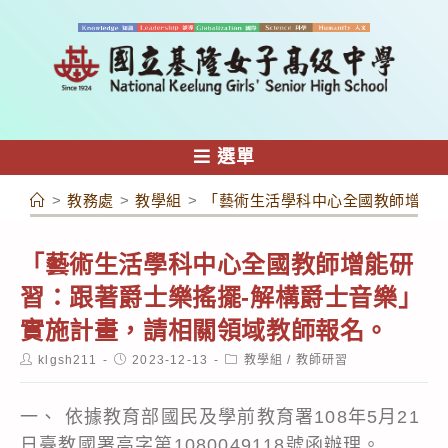
跳
轉
至
主
要
內
選單
容
>
教務處
>
教學組
>
「藝術生活學科中心全國教師增能研
「藝術生活學科中心全國教師增能研
習：跟著爵士樂搖擺-解構爵士音樂」
實施計畫，請相關領域教師報名。
Post
Post
Post
klgsh211
2023-12-13
教學組
/
教師研習
author:
published:
category:
一、 依據教育部國民及學前教育署108年5月21
日臺教國署高字第1080049118號函辦理。