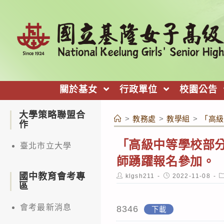
跳
轉
至
主
要
內
關於基女
行政單位
校園公告
容
大學策略聯盟合
>
教務處
>
教學組
>
「高級
作
「高級中等學校部
臺北市立大學
師踴躍報名參加。
國中教育會考專
Post
Post
P
klgsh211
2022-11-08
author:
published:
c
區
會考最新消息
8346
下載