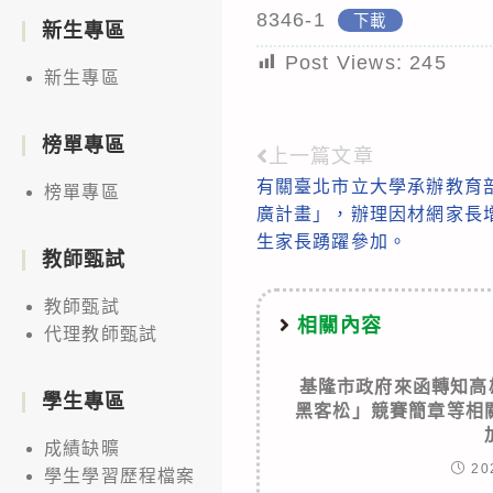
8346-1
下載
新生專區
Post Views:
245
新生專區
榜單專區
上一篇文章
Read
有關臺北市立大學承辦教育
榜單專區
more
廣計畫」，辦理因材網家長
articles
生家長踴躍參加。
教師甄試
教師甄試
相關內容
代理教師甄試
基隆市政府來函轉知高
學生專區
黑客松」競賽簡章等相
成績缺曠
20
學生學習歷程檔案