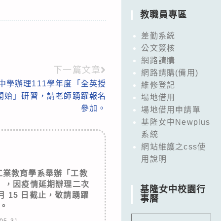
教職員專區
差勤系統
公文簽核
網路請購
下一篇文章
網路請購(備用)
中學辦理111學年度「全英授
維修登記
開始」研習，請老師踴躍報名
場地借用
參加。
場地借用申請單
基隆女中Newplus
系統
網站維護之css使
用說明
工業教育學系舉辦「工教
」，因疫情延期辦理二次
基隆女中校園行
7月 15 日截止，敬請踴躍
事曆
。
05-31