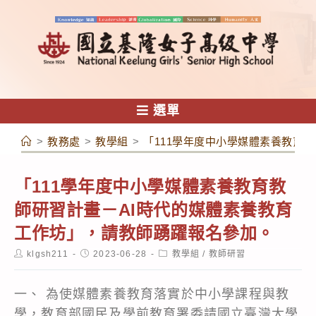
跳
轉
至
主
要
內
選單
容
>
教務處
>
教學組
>
「111學年度中小學媒體素養教育
「111學年度中小學媒體素養教育教
師研習計畫－AI時代的媒體素養教育
工作坊」，請教師踴躍報名參加。
Post
Post
Post
klgsh211
2023-06-28
教學組
/
教師研習
author:
published:
category:
一、 為使媒體素養教育落實於中小學課程與教
學，教育部國民及學前教育署委請國立臺灣大學