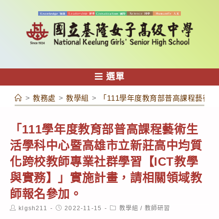
跳
轉
至
主
要
內
選單
容
>
教務處
>
教學組
>
「111學年度教育部普高課程藝術
「111學年度教育部普高課程藝術生
活學科中心暨高雄市立新莊高中均質
化跨校教師專業社群學習【ICT教學
與實務】」實施計畫，請相關領域教
師報名參加。
Post
Post
Post
klgsh211
2022-11-15
教學組
/
教師研習
author:
published:
category: