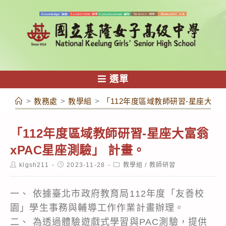
跳
轉
至
主
要
內
選單
容
>
教務處
>
教學組
>
「112年度區域教師研習-星座大富翁
「112年度區域教師研習-星座大富翁
xPAC星座測驗」 計畫。
Post
Post
Post
klgsh211
2023-11-28
教學組
/
教師研習
author:
published:
category:
一、 依據臺北市政府教育局112年度「友善校
園」學生事務與輔導工作作業計畫辦理。
二、 為透過體驗遊戲式學習與PAC測驗，提供