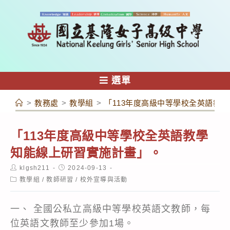
跳
轉
至
主
要
內
選單
容
>
教務處
>
教學組
>
「113年度高級中等學校全英語教
「113年度高級中等學校全英語教學
知能線上研習實施計畫」。
Post
Post
klgsh211
2024-09-13
author:
published:
Post
教學組
/
教師研習
/
校外宣導與活動
category:
一、 全國公私立高級中等學校英語文教師，每
位英語文教師至少參加1場。