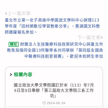
上一篇文章
Read
臺北市立第一女子高級中學國語文學科中心辦理113
more
學年度「因材網數位學習教案分享」，惠請國文科教
articles
師踴躍報名參加。
下一篇文章
財團法人生技醫療科技政策研究中心與臺北市
轉知
教育局偕同全國13所醫學系共同舉辦「第四屆全國高
中醫療科技創意競賽」，歡迎本校師生參加
相關內容
國立政治大學文學院謹訂於本（113）年7月
6日至8日舉辦「第三屆政大文學院三系工作
坊」
2024-05-16