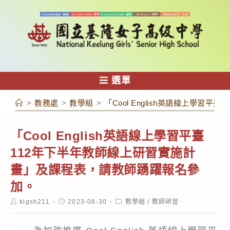
跳
轉
至
主
要
內
選單
容
>
教務處
>
教學組
>
「Cool English英語線上學
「Cool English英語線上學習平臺
112年下半年教師線上研習實施計
畫」及課程表，請教師踴躍報名參
加。
Post
Post
Post
klgsh211
2023-08-30
教學組
/
教師研習
author:
published:
category: