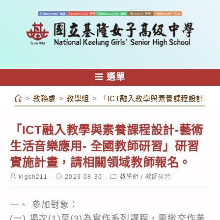
跳
轉
至
主
要
內
選單
容
>
教務處
>
教學組
>
「ICT融入教學與素養課程設計-
「ICT融入教學與素養課程設計-藝術
生活音樂應用- 全國教師研習」研習
實施計畫，請相關領域教師報名。
Post
Post
Post
klgsh211
2023-08-30
教學組
/
教師研習
author:
published:
category:
一、 參加對象：
(一) 場次(1)至(3)為實作系列課程，需繳交作業