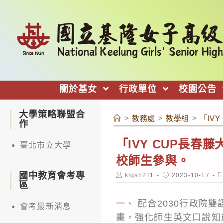
跳
轉
至
主
要
內
關於基女
行政單位
校園公告
容
大學策略聯盟合
>
教務處
>
教學組
>
「IV
作
「IVY CUP長
臺北市立大學
校師生參與。
國中教育會考專
Post
Post
P
klgsh211
2023-10-17
author:
published:
c
區
一、 配合2030行政
會考最新消息
畫，強化師生英文口說知