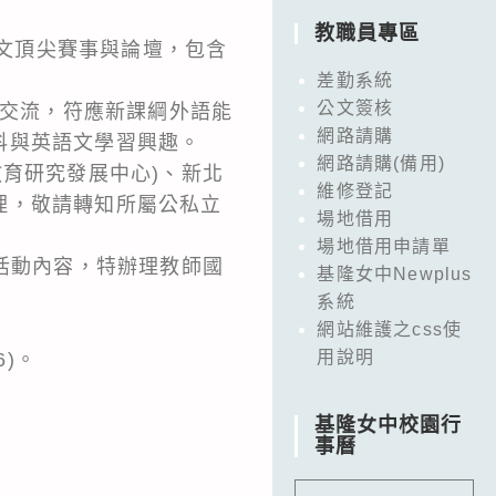
教職員專區
語文頂尖賽事與論壇，包含
差勤系統
公文簽核
國際交流，符應新課綱外語能
網路請購
科與英語文學習興趣。
網路請購(備用)
育研究發展中心)、新北
維修登記
理，敬請轉知所屬公私立
場地借用
場地借用申請單
活動內容，特辦理教師國
基隆女中Newplus
系統
。
網站維護之css使
用說明
6)。
。
基隆女中校園行
事曆