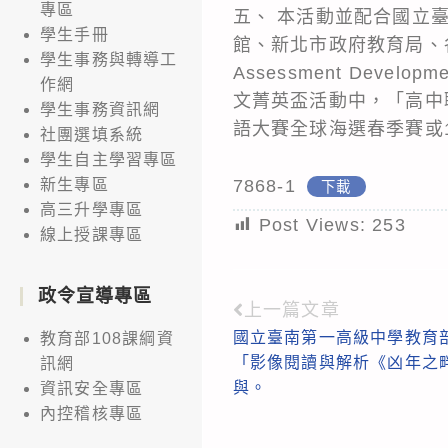
專區
五、 本活動並配合國立
學生手冊
館、新北市政府教育局、各縣市
學生事務與轉導工
Assessment Dev
作網
文菁英盃活動中，「高中
學生事務資訊網
語大賽全球海選春季賽或
社團選填系統
學生自主學習專區
7868-1
新生專區
下載
高三升學專區
Post Views:
253
線上授課專區
政令宣導專區
上一篇文章
Read
國立臺南第一高級中學教育
教育部108課綱資
more
「影像閱讀與解析《凶年之
訊網
articles
與。
資訊安全專區
內控稽核專區