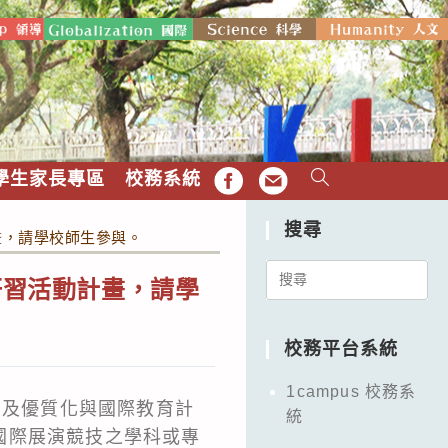
學生家長專區
校務系統
FB
EMAIL
搜尋
畫，請學校師生參與。
Search
研習活動計畫，請學
for:
校務平台系統
1campus 校務系
、及優質化與國際教育計
統
國際展演競技之學科或專