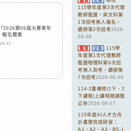
本校
置頂
公告
115學年度第3次代理
教師甄選，英文科第
1次招考無人報名，
2026第59屆大專青年
續辦第2次招考
2026-
」報名簡章
08-09
04-23
115學
置頂
公告
年度第1次代理教師
甄選物理科第6次招
考無人到考，續辦第
7次招考
2026-08-09
114-2重補修(1下、2
下課程)上課時間調整
公告
2026-08-07
115年度AI人才方舟
計畫需完成研習：
A1、A2、A3、B5-1