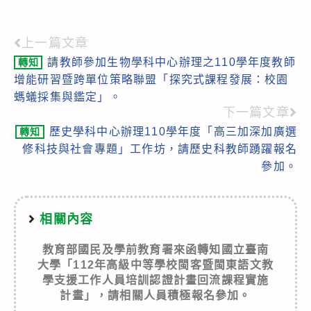
上一篇文章
Read
請教師參加生物學科中心辦理之110學年度教師
轉知
more
增能研習暨跨單位策略聯盟「探究式課程發展：校園
articles
螞蟻採集與鑑定」。
下一篇文章
歷史學科中心辦理110學年度「高三加深加廣選
轉知
修科技與社會專題」工作坊，請歷史科教師踴躍報名
參加。
相關內容
教育部國民及學前教育署來函轉知國立臺南
大學「112年高級中等學校閩客暨閩東語文教
學支援工作人員培訓認證計畫回流課程實施
計畫」，請相關人員積極報名參加。