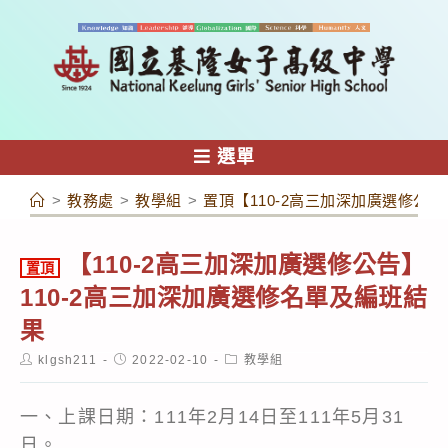
跳
轉
至
主
要
內
選單
容
>
教務處
>
教學組
>
置頂【110-2高三加深加廣選修公告
【110-2高三加深加廣選修公告】
置頂
110-2高三加深加廣選修名單及編班結
果
Post
Post
Post
klgsh211
2022-02-10
教學組
author:
published:
category:
一、上課日期：111年2月14日至111年5月31
日。