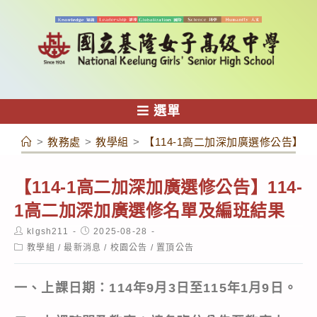
跳
轉
至
主
要
內
選單
容
>
教務處
>
教學組
>
【114-1高二加深加廣選修公告】1
【114-1高二加深加廣選修公告】114-
1高二加深加廣選修名單及編班結果
Post
Post
klgsh211
2025-08-28
author:
published:
Post
教學組
/
最新消息
/
校園公告
/
置頂公告
category:
一、上課日期：
114
年
9
月
3
日至
115
年
1
月
9
日。