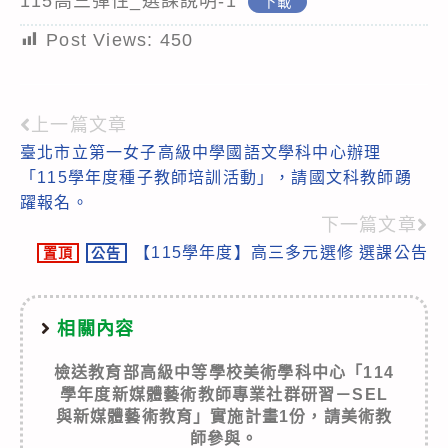
115高三彈性_選課說明-1
下載
Post Views:
450
上一篇文章
Read
臺北市立第一女子高級中學國語文學科中心辦理
more
「115學年度種子教師培訓活動」，請國文科教師踴
articles
躍報名。
下一篇文章
【115學年度】高三多元選修 選課公告
置頂
公告
相關內容
檢送教育部高級中等學校美術學科中心「114
學年度新媒體藝術教師專業社群研習－SEL
與新媒體藝術教育」實施計畫1份，請美術教
師參與。