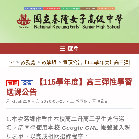
跳
轉
至
主
要
內
選單
容
>
教務處
>
教學組
>
置頂公告【115學年度】高三彈性學
【115學年度】高三彈性學習
置頂
公告
選課公告
Post
Post
Post
klgsh210
2026-05-25
教學組
/
置頂公告
author:
published:
category:
1.本次選課作業由本校
高二升高三
學生進行選
填，請同學
使用本校
Google GML
帳號登入
選
課表單，以完成相關選課程序。