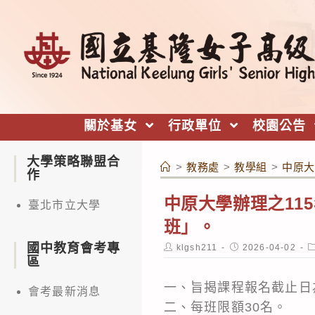
跳
轉
至
主
要
內
關於基女
行政單位
校園公告
容
大學策略聯盟合
>
教務處
>
教學組
>
中原大
作
中原大學辦理之11
臺北市立大學
班」。
國中教育會考專
Post
Post
P
klgsh211
2026-04-02
author:
published:
c
區
一、旨揭課程報名截止日為
會考最新消息
二、每班限額30名。