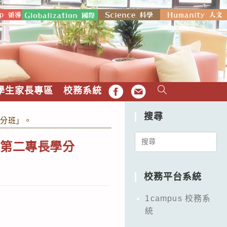
學生家長專區
校務系統
FB
EMAIL
搜尋
學分班」。
Search
修第二專長學分
for:
校務平台系統
1campus 校務系
統