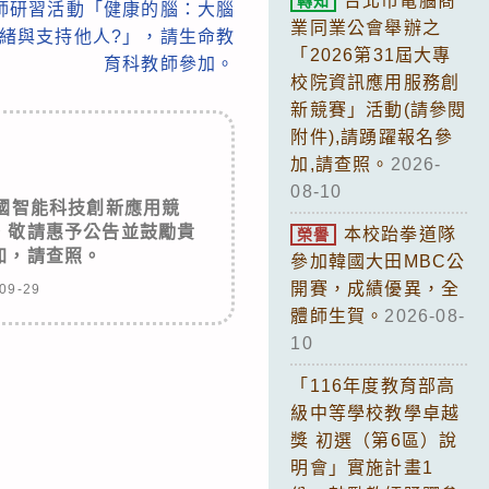
台北市電腦商
轉知
師研習活動「健康的腦：大腦
業同業公會舉辦之
緒與支持他人?」，請生命教
「2026第31屆大專
育科教師參加。
校院資訊應用服務創
新競賽」活動(請參閱
附件),請踴躍報名參
加,請查照。
2026-
08-10
全國智能科技創新應用競
，敬請惠予公告並鼓勵貴
本校跆拳道隊
榮譽
加，請查照。
參加韓國大田MBC公
開賽，成績優異，全
09-29
體師生賀。
2026-08-
10
「116年度教育部高
級中等學校教學卓越
獎 初選（第6區）說
明會」實施計畫1