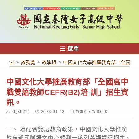
跳
轉
至
主
要
內
選單
容
>
教務處
>
教學組
>
中國文化大學推廣教育部「全國高中職
中國文化大學推廣教育部「全國高中
職雙語教師CEFR(B2)培 訓」招生資
訊。
Post
Post
Post
klgsh211
2023-04-12
教學組
/
教師研習
author:
published:
category:
一、 為配合雙語教育政策，中國文化大學推廣
教育部國際語文中心規劃一系列英語課程招生。