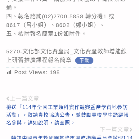
通。
四、報名諮詢(02)2700-5858 轉分機1 或
8617（呂小姐）、8602（鄭小姐）。
五、檢附報名簡章1份如附件。
5270-文化部文化資產局_文化資產教師增能線
上研習推廣課程報名簡章
下載
Post Views:
198
上一篇文章
Read
檢送「114年全國工業類科實作競賽暨產學實地參訪
more
活動」，敬請貴校協助公告，並鼓勵貴校學生踴躍報
articles
名參與，詳如說明，請查照。
下一篇文章
轉知中國青年救國團基隆市團務指導委員會辦理114