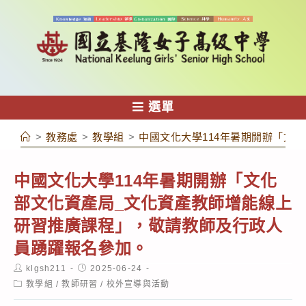
跳
轉
至
主
要
內
選單
容
>
教務處
>
教學組
>
中國文化大學114年暑期開辦「文
中國文化大學114年暑期開辦「文化
部文化資產局_文化資產教師增能線上
研習推廣課程」，敬請教師及行政人
員踴躍報名參加。
Post
Post
klgsh211
2025-06-24
author:
published:
Post
教學組
/
教師研習
/
校外宣導與活動
category: