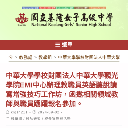
跳
轉
至
主
要
內
選單
容
>
教務處
>
教學組
>
中華大學學校財團法人中華大學觀光
中華大學學校財團法人中華大學觀光
學院EMI中心辦理教職員英語聽說讀
寫增強技巧工作坊，函邀相關領域教
師與職員踴躍報名參加。
Post
Post
klgsh211
2024-09-02
author:
published:
Post
教學組
/
教師研習
/
校外宣導與活動
category: