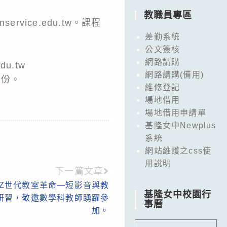
教職員專區
vice.edu.tw。課程
差勤系統
公文簽核
網路請購
u.tw
網路請購(備用)
1份。
維修登記
場地借用
場地借用申請單
基隆女中Newplus
系統
網站維護之css使
用說明
下一篇文章
Z世代教室革命—短影音與教
基隆女中校園行
研習，敬邀數學科教師踴躍參
事曆
加。