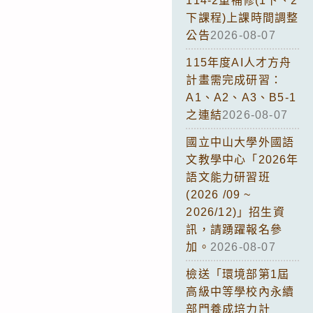
114-2重補修(1下、2
下課程)上課時間調整
公告
2026-08-07
115年度AI人才方舟
計畫需完成研習：
A1、A2、A3、B5-1
之連結
2026-08-07
國立中山大學外國語
文教學中心「2026年
語文能力研習班
(2026 /09 ~
2026/12)」招生資
訊，請踴躍報名參
加。
2026-08-07
檢送「環境部第1屆
高級中等學校內永續
部門養成培力計