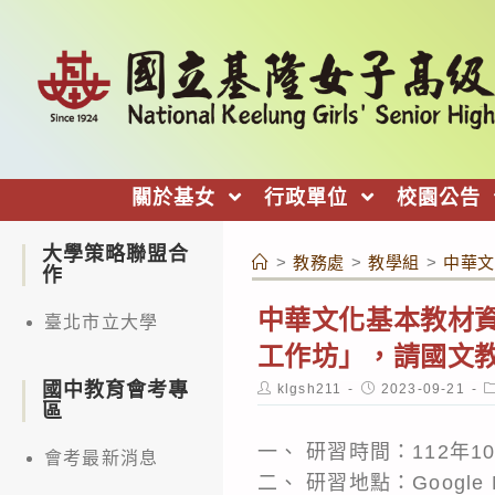
跳
轉
至
主
要
內
關於基女
行政單位
校園公告
容
大學策略聯盟合
>
教務處
>
教學組
>
中華文
作
中華文化基本教材資
臺北市立大學
工作坊」，請國文
國中教育會考專
Post
Post
P
klgsh211
2023-09-21
author:
published:
c
區
一、 研習時間：112年10
會考最新消息
二、 研習地點：Google 