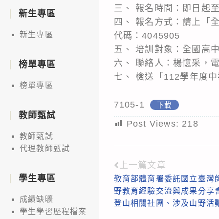
三、 報名時間：即日起至1
新生專區
四、 報名方式：請上「全國教
新生專區
代碼：4045905
五、 培訓對象：全國高
六、 聯絡人：楊憶采，電話 04-
榜單專區
七、 檢送「112學年
榜單專區
7105-1
下載
教師甄試
Post Views:
218
教師甄試
代理教師甄試
上一篇文章
Read
學生專區
教育部體育署委託國立臺灣師
more
野教育經驗交流與成果分享
articles
成績缺曠
登山相關社團、涉及山野活
學生學習歷程檔案