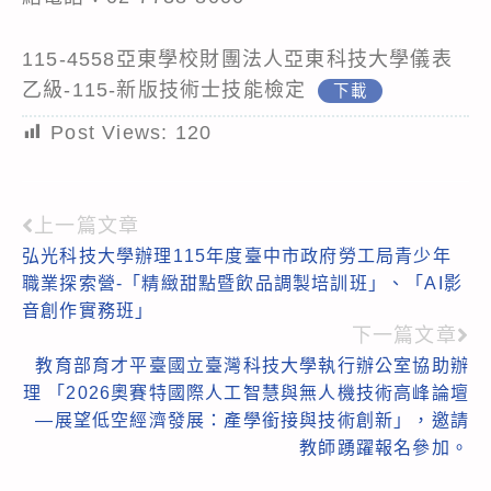
115-4558亞東學校財團法人亞東科技大學儀表
乙級-115-新版技術士技能檢定
下載
Post Views:
120
上一篇文章
Read
弘光科技大學辦理115年度臺中市政府勞工局青少年
more
職業探索營-「精緻甜點暨飲品調製培訓班」、「AI影
articles
音創作實務班」
下一篇文章
教育部育才平臺國立臺灣科技大學執行辦公室協助辦
理 「2026奧賽特國際人工智慧與無人機技術高峰論壇
—展望低空經濟發展：產學銜接與技術創新」，邀請
教師踴躍報名參加。