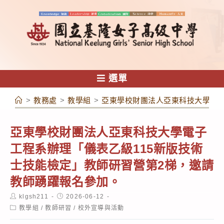
跳
轉
至
主
要
內
選單
容
>
教務處
>
教學組
>
亞東學校財團法人亞東科技大學電子
亞東學校財團法人亞東科技大學電子
工程系辦理「儀表乙級115新版技術
士技能檢定」教師研習營第2梯，邀請
教師踴躍報名參加。
Post
Post
klgsh211
2026-06-12
author:
published:
Post
教學組
/
教師研習
/
校外宣導與活動
category: