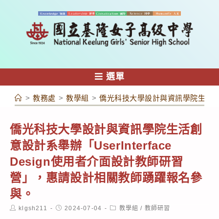
跳
轉
至
主
要
內
選單
容
>
教務處
>
教學組
>
僑光科技大學設計與資訊學院生活創意設
僑光科技大學設計與資訊學院生活創
意設計系舉辦「UserInterface
Design使用者介面設計教師研習
營」，惠請設計相關教師踴躍報名參
與。
Post
Post
Post
klgsh211
2024-07-04
教學組
/
教師研習
author:
published:
category: