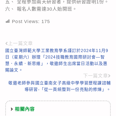
五、 全程參加兩天研習者，提供研習證明1份。
六、 報名人數需達30人始開班。
Post Views:
175
上一篇文章
Read
國立臺灣師範大學工業教育學系謹訂於2024年11月9
more
日（星期六）辦理「2024技職教育國際研討會—智
articles
慧．永續．新思維」，敬邀師生出席當日活動以及惠
賜論文。
下一篇文章
敬邀老師參與國立臺南女子高級中學學習歷程課諮輔
導研習-「從一頁統整到一份亮點的修煉」。
相關內容