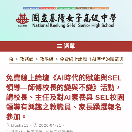
跳
轉
至
主
要
內
選單
容
>
教務處
>
教學組
>
免費線上論壇《AI時代的賦能與S
免費線上論壇《AI時代的賦能與SEL
領導—師傅校長的變與不變》活動，
請校長、主任及對AI素養與 SEL校園
領導有興趣之教職員、家長踴躍報名
參加。
Post
Post
klgsh211
2026-04-21
author:
published:
Post