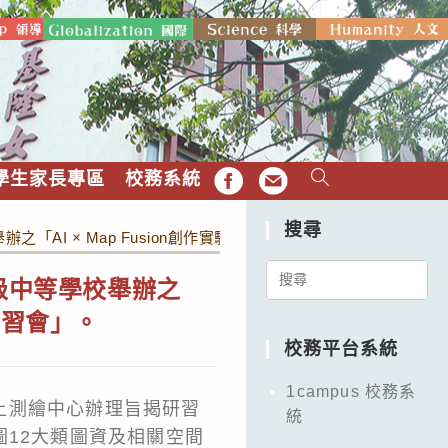
學生家長專區
校務系統
FB
EMAIL
搜尋
「AI × Map Fusion創作實驗室：活用AI玩轉國家底圖教學
Search
級中等學校舉辦之
for:
學研習會」。
校務平台系統
1campus 校務系
土測繪中心辦理旨揭研習
統
圖12大類圖資及相關空間