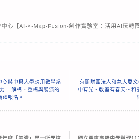
繪中心【AI-×-Map-Fusion-創作實驗室：活用AI
中心與中興大學應用數學系
有關財團法人和氣大愛文教
力 – 解構、重構與展演的
中有光・教室有春天～和
踴躍報名。
3學年度「美濃」是一所學校
國立羅東高級中學辦理11