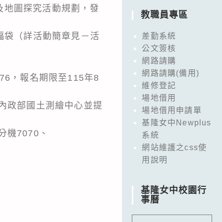
及地圖探究活動規劃，發
教職員專區
福袋（詳活動簡章見－活
差勤系統
公文簽核
網路請購
網路請購(備用)
wO76，報名期限至115年8
維修登記
場地借用
，內政部國土測繪中心並提
場地借用申請單
基隆女中Newplus
分機7070、
系統
網站維護之css使
用說明
基隆女中校園行
事曆