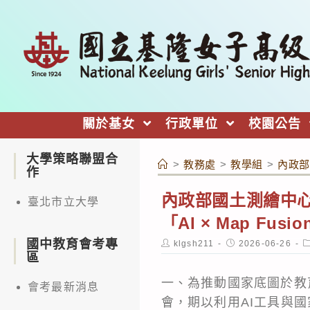
跳
轉
至
主
要
內
關於基女
行政單位
校園公告
容
大學策略聯盟合
>
教務處
>
教學組
>
內政部
作
內政部國土測繪中心
臺北市立大學
「AI × Map F
國中教育會考專
Post
Post
P
klgsh211
2026-06-26
author:
published:
c
區
一、為推動國家底圖於教
會考最新消息
會，期以利用AI工具與