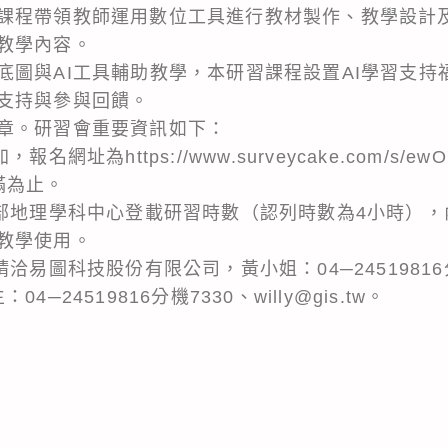
課程帶領教師運用數位工具進行教材製作、教學設計
教學內容。
底圖與AI工具輔助教學，本研習課程設置AI學習支持
支持與參與回饋。
章。研習會重要資訊如下：
名網址為https://www.surveycake.com/s/e
滿為止。
育部地理學科中心登載研習時數（認列時數為4小時）
教學使用。
洽易圖科技股份有限公司，黃小姐：04─24519816
：04─24519816分機7330、willy@gis.tw。