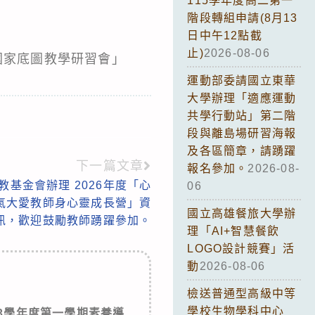
115學年度高二第一
階段轉組申請(8月13
日中午12點截
止)
2026-08-06
玩轉國家底圖教學研習會」
運動部委請國立東華
大學辦理「適應運動
共學行動站」第二階
段與離島場研習海報
及各區簡章，請踴躍
下一篇文章
報名參加。
2026-08-
基金會辦理 2026年度「心
06
氣大愛教師身心靈成長營」資
國立高雄餐旅大學辦
訊，歡迎鼓勵教師踴躍參加。
理「AI+智慧餐飲
LOGO設計競賽」活
動
2026-08-06
檢送普通型高級中等
學校生物學科中心
3學年度第一學期素養導