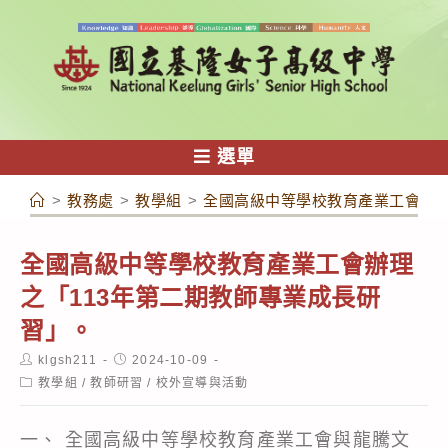
跳
轉
至
主
要
內
選單
容
>
教務處
>
教學組
>
全國高級中等學校教育產業工會辦理
全國高級中等學校教育產業工會辦理
之「113年第二期教師專業成長研
習」。
Post
Post
klgsh211
2024-10-09
author:
published:
Post
教學組
/
教師研習
/
校外宣導與活動
category:
一、 全國高級中等學校教育產業工會與龍騰文