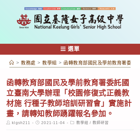
跳
轉
至
主
要
內
選單
容
>
教務處
>
教學組
>
函轉教育部國民及學前教育署委託
函轉教育部國民及學前教育署委託國
立臺南大學辦理「校園修復式正義教
材施 行種子教師培訓研習會」實施計
畫，請轉知教師踴躍報名參加。
Post
Post
Post
klgsh211
2021-11-04
教學組
/
教師研習
author:
published:
category: