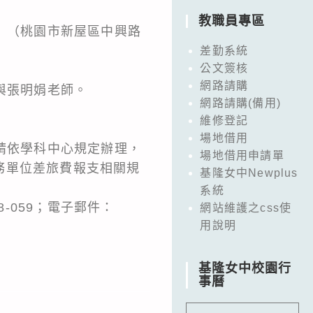
教職員專區
）（桃園市新屋區中興路
差勤系統
公文簽核
網路請購
與張明娟老師。
網路請購(備用)
維修登記
場地借用
請依學科中心規定辦理，
場地借用申請單
務單位差旅費報支相關規
基隆女中Newplus
系統
-059；電子郵件：
網站維護之css使
用說明
基隆女中校園行
事曆