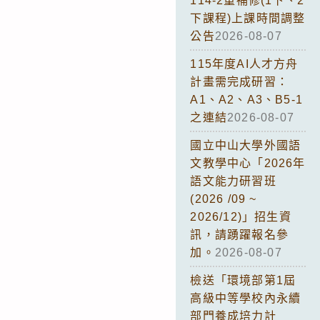
114-2重補修(1下、2
下課程)上課時間調整
公告
2026-08-07
115年度AI人才方舟
計畫需完成研習：
A1、A2、A3、B5-1
之連結
2026-08-07
國立中山大學外國語
文教學中心「2026年
語文能力研習班
(2026 /09 ~
2026/12)」招生資
訊，請踴躍報名參
加。
2026-08-07
檢送「環境部第1屆
高級中等學校內永續
部門養成培力計