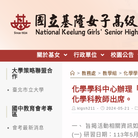
跳
轉
至
主
要
內
關於基女
行政單位
校園公告
容
大學策略聯盟合
>
教務處
>
教學組
>
化學學
作
化學學科中心辦理「
臺北市立大學
化學科教師出席。
國中教育會考專
Post
Post
P
klgsh211
2024-05-21
author:
published:
c
區
一、 旨揭活動相關資訊
會考最新消息
(一) 研習日期：113年5