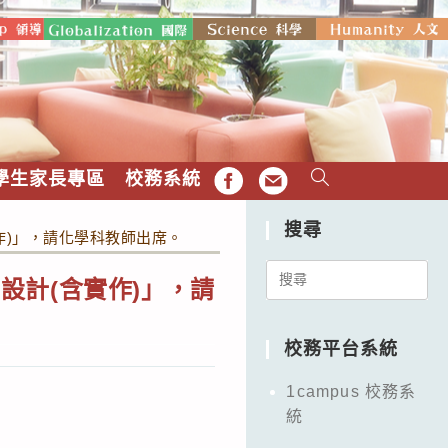
學生家長專區
校務系統
FB
EMAIL
搜尋
作)」，請化學科教師出席。
Search
設計(含實作)」，請
for:
校務平台系統
1campus 校務系
統