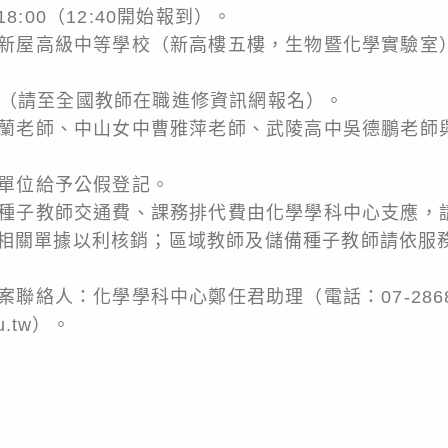
 18:00（12:40開始報到）。
市立新屋高級中等學校（新高樓五樓，生物暨化學實驗室
463（請至全國教師在職進修資訊網報名）。
鍾曉蘭老師、中山女中曹雅萍老師、武陵高中吳德鵬老師
務單位給予公假登記。
中心種子教師交通費、課務排代費由化學學科中心支應，
相關單據以利核銷；區域教師及儲備種子教師請依服
案聯絡人：化學學科中心鄭任君助理（電話：07-2868
du.tw）。