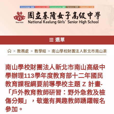
跳
轉
至
主
要
內
選單
容
>
教務處
>
教學組
>
南山學校財團法人新北市南山高級中
南山學校財團法人新北市南山高級中
學辦理113學年度教育部十二年國民
教育課程綱要前導學校主題 Z 計畫-
「戶外教育教師研習：野外急救及檢
傷分類」，敬邀有興趣教師踴躍報名
參加。