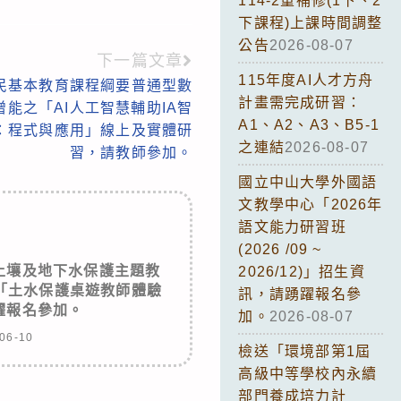
114-2重補修(1下、2
下課程)上課時間調整
公告
2026-08-07
下一篇文章
115年度AI人才方舟
國民基本教育課程綱要普通型數
計畫需完成研習：
能之「AI人工智慧輔助IA智
A1、A2、A3、B5-1
2：程式與應用」線上及實體研
之連結
2026-08-07
習，請教師參加。
國立中山大學外國語
文教學中心「2026年
語文能力研習班
(2026 /09 ~
土壤及地下水保護主題教
2026/12)」招生資
「土水保護桌遊教師體驗
訊，請踴躍報名參
躍報名參加。
加。
2026-08-07
06-10
檢送「環境部第1屆
高級中等學校內永續
部門養成培力計