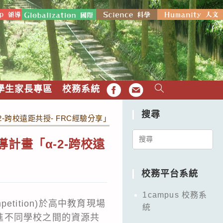
學生家長專區
校務系統
FB
EMAIL
搜尋
-跨校遠距共授- FRC經驗分享」工作坊，敬邀教師參加。
Search
計畫「α-2-跨校遠
for:
校務平台系統
1campus 校務系
petition)於高中教育現場
統
進不同學校之間的資源共