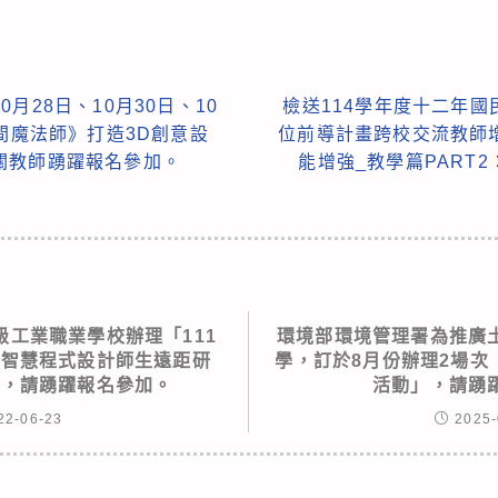
月28日、10月30日、10
檢送114學年度十二年
空間魔法師》打造3D創意設
位前導計畫跨校交流教師增
關教師踴躍報名參加。
能增強_教學篇PART
級工業職業學校辦理「111
環境部環境管理署為推廣
工智慧程式設計師生遠距研
學，訂於8月份辦理2場次
訊，請踴躍報名參加。
活動」，請踴
22-06-23
2025-