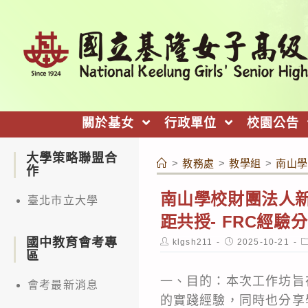
跳
轉
至
主
要
內
關於基女
行政單位
校園公告
容
大學策略聯盟合
>
教務處
>
教學組
>
南山學
作
南山學校財團法人新
臺北市立大學
距共授- FRC經
國中教育會考專
Post
Post
P
klgsh211
2025-10-21
author:
published:
c
區
一、目的：本次工作坊旨在分享「
會考最新消息
的實踐經驗，同時也分享