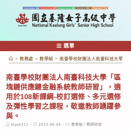
跳
轉
至
主
要
內
選單
容
>
教務處
>
教學組
>
南臺學校財團法人南臺科技大學「區
南臺學校財團法人南臺科技大學「區
塊鏈供應鏈金融系統教師研習」，適
用於108新課綱-校訂選修、多元選修
及彈性學習之課程，敬邀教師踴躍參
與。
Post
Post
Post
klgsh211
2023-08-04
教學組
/
教師研習
author:
published:
category: