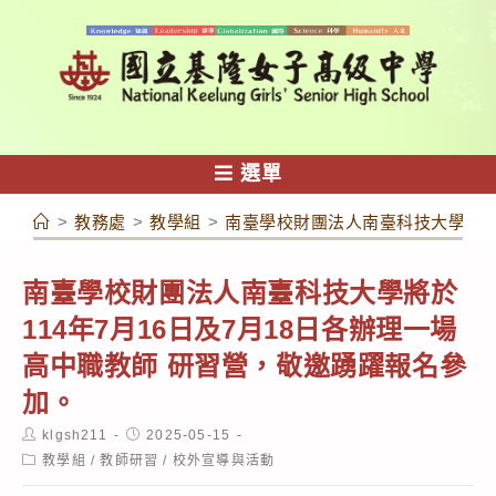
跳
轉
至
主
要
內
選單
容
>
教務處
>
教學組
>
南臺學校財團法人南臺科技大學將於1
南臺學校財團法人南臺科技大學將於
114年7月16日及7月18日各辦理一場
高中職教師 研習營，敬邀踴躍報名參
加。
Post
Post
klgsh211
2025-05-15
author:
published:
Post
教學組
/
教師研習
/
校外宣導與活動
category: