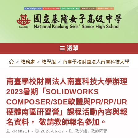
跳
轉
至
主
要
內
選單
容
>
教務處
>
教學組
>
南臺學校財團法人南臺科技大學辦理20
南臺學校財團法人南臺科技大學辦理
2023暑期「SOLIDWORKS
COMPOSER/3DE軟體與PR/RP/UR
硬體南區研習營」課程活動內容與報
名資料， 敬請教師報名參加。
Post
Post
Post
klgsh211
2023-06-17
教學組
/
教師研習
author:
published:
category: