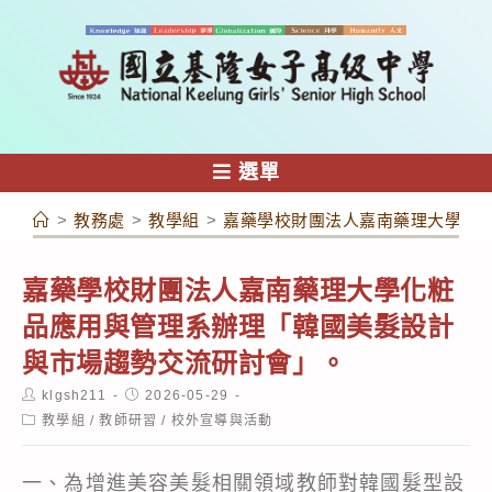
跳
轉
至
主
要
內
選單
容
>
教務處
>
教學組
>
嘉藥學校財團法人嘉南藥理大學化
嘉藥學校財團法人嘉南藥理大學化粧
品應用與管理系辦理「韓國美髮設計
與市場趨勢交流研討會」。
Post
Post
klgsh211
2026-05-29
author:
published:
Post
教學組
/
教師研習
/
校外宣導與活動
category:
一、為增進美容美髮相關領域教師對韓國髮型設