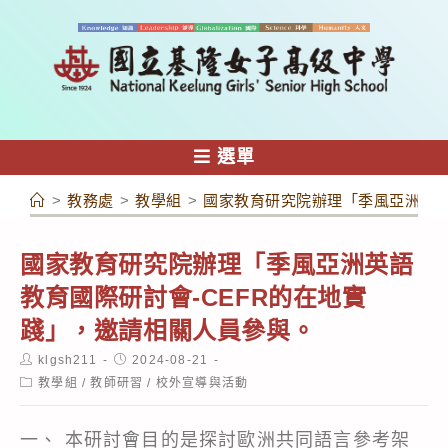
跳
轉
至
主
要
內
選單
容
>
教務處
>
教學組
>
國家教育研究院辦理「季風亞洲英語
國家教育研究院辦理「季風亞洲英語
教育國際研討會-CEFR的在地實
踐」，邀請相關人員參與。
Post
Post
klgsh211
2024-08-21
author:
published:
Post
教學組
/
教師研習
/
校外宣導與活動
category:
一、 本研討會目的是探討歐洲共同語言參考架