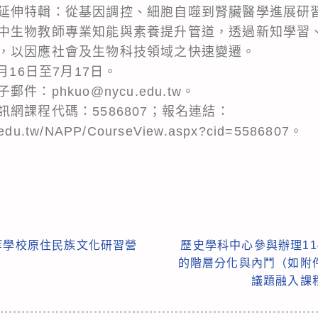
延伸特輯：從基因調控、細胞自噬到腎臟醫學進展研
中生物教師專業知能與素養提升管道，透過新知學習
，以因應社會及生物科技領域之快速變遷。
月16日至7月17日。
：phkuo@nycu.edu.tw。
網課程代碼：5586807；報名連結：
e.edu.tw/NAPP/CourseView.aspx?cid=5586807。
等學校原住民族文化研習營
歷史學科中心參與辦理1
的階層分化與內鬥（如附
議題融入課