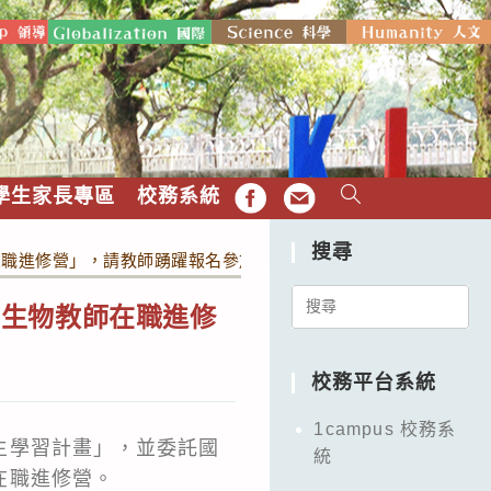
學生家長專區
校務系統
FB
EMAIL
搜尋
在職進修營」，請教師踴躍報名參加。
Search
中生物教師在職進修
for:
校務平台系統
1campus 校務系
主學習計畫」，並委託國
統
在職進修營。