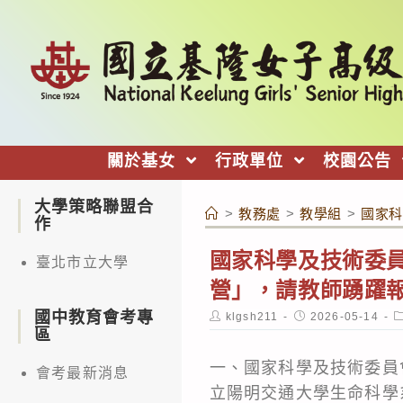
跳
轉
至
主
要
內
關於基女
行政單位
校園公告
容
大學策略聯盟合
>
教務處
>
教學組
>
國家科
作
國家科學及技術委
臺北市立大學
營」，請教師踴躍
國中教育會考專
Post
Post
P
klgsh211
2026-05-14
author:
published:
c
區
一、國家科學及技術委員
會考最新消息
立陽明交通大學生命科學