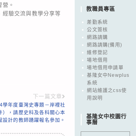
習營。
教職員專區
、經驗交流與教學分享等
差勤系統
公文簽核
網路請購
網路請購(備用)
維修登記
場地借用
場地借用申請單
基隆女中Newplus
系統
網站維護之css使
下一篇文章
用說明
14學年度臺灣史專題－岸裡社
件），請歷史科及各科關心本
基隆女中校園行
程設計的教師踴躍報名參加。
事曆