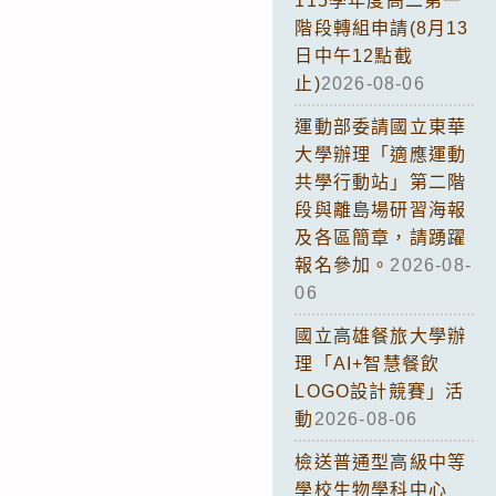
115學年度高二第一
階段轉組申請(8月13
日中午12點截
止)
2026-08-06
運動部委請國立東華
大學辦理「適應運動
共學行動站」第二階
段與離島場研習海報
及各區簡章，請踴躍
報名參加。
2026-08-
06
國立高雄餐旅大學辦
理「AI+智慧餐飲
LOGO設計競賽」活
動
2026-08-06
檢送普通型高級中等
學校生物學科中心