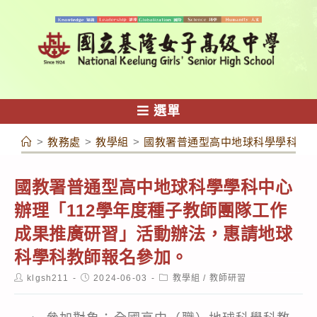
跳
轉
至
主
要
內
選單
容
>
教務處
>
教學組
>
國教署普通型高中地球科學學科中心
國教署普通型高中地球科學學科中心
辦理「112學年度種子教師團隊工作
成果推廣研習」活動辦法，惠請地球
科學科教師報名參加。
Post
Post
Post
klgsh211
2024-06-03
教學組
/
教師研習
author:
published:
category: