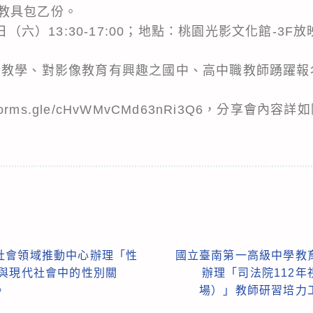
教具包乙份。
5日（六）13:30-17:00；地點：桃園光影文化館-3
行教學、對影像教育有興趣之國中、高中職教師踴躍報
/forms.gle/cHvWMvCMd63nRi3Q6，分享會內容
社會領域推動中心辦理「性
國立臺南第一高級中學教
色與現代社會中的性別關
辦理「司法院112
。
場）」教師研習培力