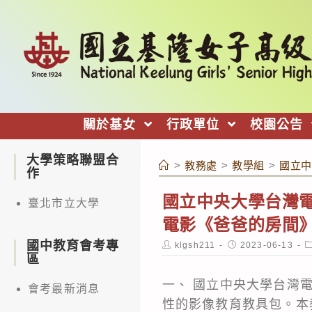
跳
轉
至
主
要
內
關於基女
行政單位
校園公告
容
大學策略聯盟合
>
教務處
>
教學組
>
國立中
作
國立中央大學台灣電
臺北市立大學
電影《爸爸的房間
國中教育會考專
Post
Post
P
klgsh211
2023-06-13
author:
published:
c
區
一、 國立中央大學台灣
會考最新消息
性的影像教育教具包。本