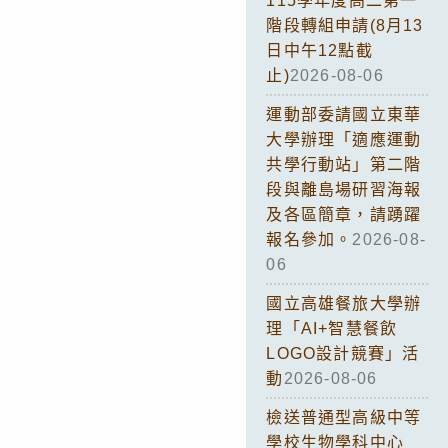
115學年度高二第一
階段轉組申請(8月13
日中午12點截
止)
2026-08-06
運動部委請國立東華
大學辦理「適應運動
共學行動站」第二階
段與離島場研習海報
及各區簡章，請踴躍
報名參加。
2026-08-
06
國立高雄餐旅大學辦
理「AI+智慧餐飲
LOGO設計競賽」活
動
2026-08-06
檢送普通型高級中等
學校生物學科中心