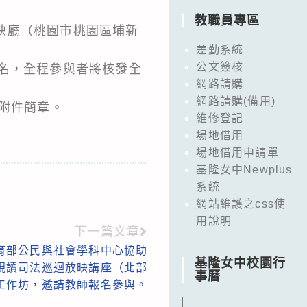
教職員專區
F放映廳（桃園市桃園區埔新
差勤系統
公文簽核
名，全程參與者將核發全
網路請購
網路請購(備用)
詳如附件簡章。
維修登記
場地借用
場地借用申請單
基隆女中Newplus
系統
網站維護之css使
用說明
下一篇文章
育部公民與社會學科中心協助
基隆女中校園行
年視讀司法巡迴放映講座（北部
事曆
工作坊，邀請教師報名參與。