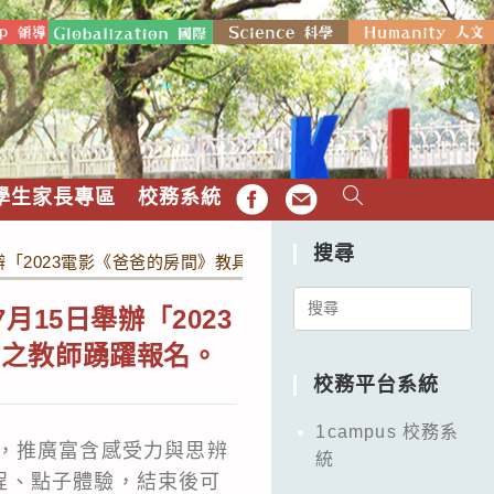
學生家長專區
校務系統
FB
EMAIL
搜尋
舉辦「2023電影《爸爸的房間》教具包分享會」，惠請喜歡使用電
Search
15日舉辦「2023
for:
學之教師踴躍報名。
校務平台系統
1campus 校務系
，推廣富含感受力與思辨
統
程、點子體驗，結束後可