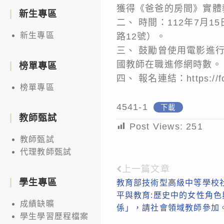
獲得《爸爸的房間》實體
新生專區
二、 時間：112年7月1
新生專區
路12號）。
三、 鼓勵曾使用電影進
國教師在職進修網時數。
榜單專區
四、 報名連結：https:/
榜單專區
4541-1
下載
教師甄試
Post Views:
251
教師甄試
代理教師甄試
上一篇文章
Read
學生專區
教育部技術型高級中等學校
more
平與教育:歷史中的女性角
articles
成績缺曠
係」，請社會領域教師參加
學生學習歷程檔案