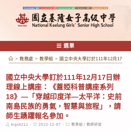
跳
轉
至
主
要
內
選單
容
>
教務處
>
教學組
>
國立中央大學訂於111年12月1
國立中央大學訂於111年12月17日辦
理線上講座：《蓋婭科普講座系列
18》—「穿越印度洋—太平洋：史前
南島民族的勇氣，智慧與旅程」，請
師生踴躍報名參加。
Post
Post
Post
klgsh211
2022-12-07
教學組
/
教師研習
author:
published:
category: