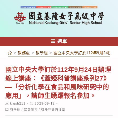
跳
轉
至
主
要
內
選單
容
>
教務處
>
教學組
>
國立中央大學訂於112年9月24
國立中央大學訂於112年9月24日辦理
線上講座：《蓋婭科普講座系列27》
—「分析化學在食品和風味研究中的
應用」，請師生踴躍報名參加。
Post
Post
klgsh211
2023-09-13
author:
published:
Post
教學組
/
教師研習
/
校外宣導與活動
category: