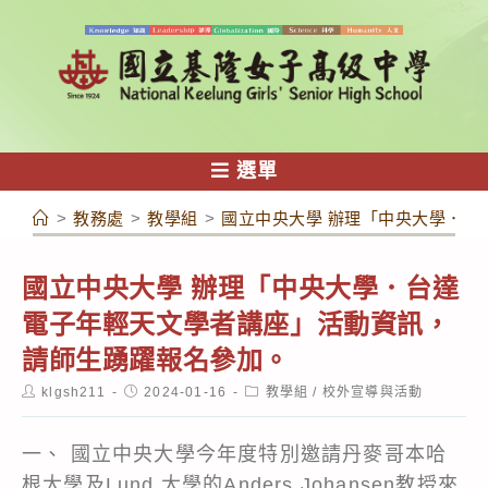
跳
轉
至
主
要
內
選單
容
>
教務處
>
教學組
>
國立中央大學 辦理「中央大學．台
國立中央大學 辦理「中央大學．台達
電子年輕天文學者講座」活動資訊，
請師生踴躍報名參加。
Post
Post
Post
klgsh211
2024-01-16
教學組
/
校外宣導與活動
author:
published:
category:
一、 國立中央大學今年度特別邀請丹麥哥本哈
根大學及Lund 大學的Anders Johansen教授來