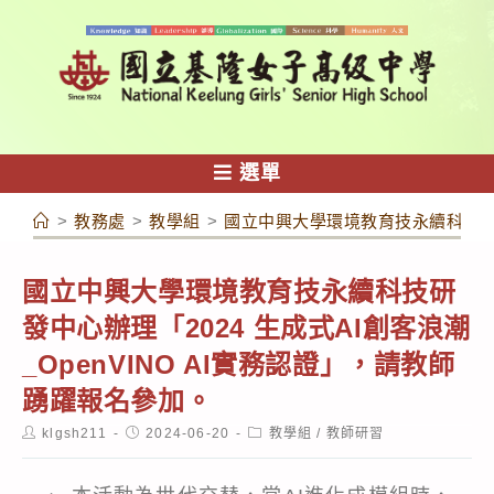
跳
轉
至
主
要
內
選單
容
>
教務處
>
教學組
>
國立中興大學環境教育技永續科技研發中
國立中興大學環境教育技永續科技研
發中心辦理「2024 生成式AI創客浪潮
_OpenVINO AI實務認證」，請教師
踴躍報名參加。
Post
Post
Post
klgsh211
2024-06-20
教學組
/
教師研習
author:
published:
category: