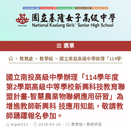
跳
轉
至
主
要
內
選單
容
>
教務處
>
教學組
>
國立南投高級中學辦理「114學年
國立南投高級中學辦理「114學年度
第2學期高級中等學校新興科技教育聯
盟計畫-智慧農業物聯網應用研習」為
增進教師新興科 技應用知能，敬請教
師踴躍報名參加。
Post
Post
Post
klgsh211
2026-03-16
教學組
/
教師研習
author:
published:
category: