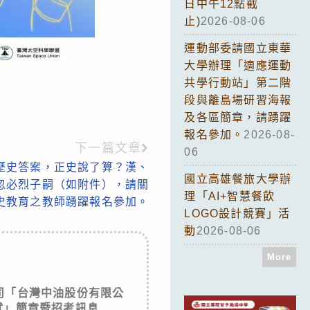
日中午12點截
止)
2026-08-06
運動部委請國立東華
大學辦理「適應運動
共學行動站」第二階
段與離島場研習海報
及各區簡章，請踴躍
報名參加。
2026-08-
下一篇文章
06
歷史答案，正史說了算？漢、
國立高雄餐旅大學辦
忽必烈子嗣（如附件），請關
理「AI+智慧餐飲
史教育之教師踴躍報名參加。
LOGO設計競賽」活
動
2026-08-06
More
司「台灣中油股份有限公
試」簡章暨招考訊息