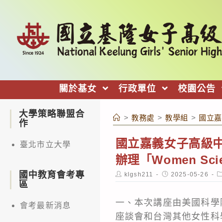
跳
轉
至
主
要
內
關於基女
行政單位
校園公告
容
大學策略聯盟合
>
教務處
>
教學組
>
國立嘉義
作
國立嘉義女子高級中學
臺北市立大學
辦理「Women Scie
國中教育會考專
Post
Post
P
klgsh211
2025-05-26
author:
published:
c
區
一、本次講座由美國科學院院
會考最新消息
座談會和台灣其他女性科