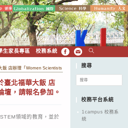
學生家長專區
校務系統
FB
EMAIL
搜尋
omen Scientists and Their Leadership Role
Search
，於臺北福華大飯 店
for:
oles」論壇，請報名參加。
校務平台系統
1campus 校務系
性在STEM領域的教育，並於
統