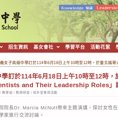
招生資訊
基女會社
學習平台
活動花絮
女子高級中學訂於114年6月18日上午10時至12時，於臺北福華大飯 店辦理「W
訂於114年6月18日上午10時至12時
ntists and Their Leadership R
ost
教學組
/
教師研習
/
校外宣導與活動
ategory:
長Dr. Marcia McNutt帶來主題演講，探討女
學家進行交流討論。