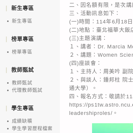
二、因名額有限，是次講
新生專區
三、活動訊息如下：
新生專區
(一)時間：114年6月1
(二)地點：臺北福華大
(三)主題演講：
榜單專區
１、講者：Dr. Marcia
榜單專區
２、講題：Women Scientis
(四)座談會：
教師甄試
１、主持人：周美吟 副
２、與談人：鍾邦柱 院
教師甄試
通大學）。
代理教師甄試
四、報名方式：敬請於11
https://ps1tw.astro.ncu
學生專區
leadershiproles/。
成績缺曠
學生學習歷程檔案