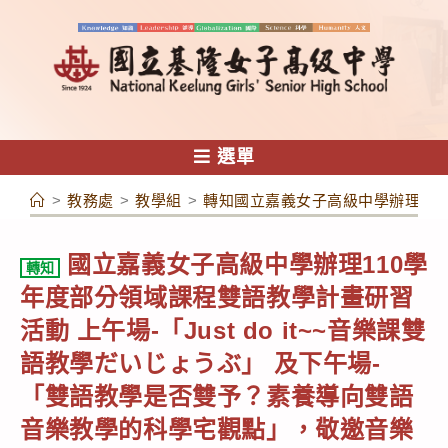
跳
轉
至
主
要
內
選單
容
>
教務處
>
教學組
>
轉知國立嘉義女子高級中學辦理110
國立嘉義女子高級中學辦理110學
轉知
年度部分領域課程雙語教學計畫研習
活動 上午場-「Just do it~~音樂課雙
語教學だいじょうぶ」 及下午場-
「雙語教學是否雙予？素養導向雙語
音樂教學的科學宅觀點」，敬邀音樂