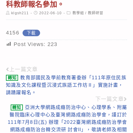
科教師報名參加。
Post
Post
Post
klgsh211
2022-06-10
教學組
/
教師研習
author:
published:
category:
4156
下載
Post Views:
223
上一篇文章
Read
教育部國民及學前教育署委辦「111年原住民族
轉知
more
知識及文化課程暨沉浸式族語工作坊Ⅱ」實施計畫，
articles
請踴躍報名。
下一篇文章
亞洲大學網路成癮防治中心、心理學系、附屬
轉知
醫院臨床心理中心及臺灣網路成癮防治學會，謹訂於
111年7月8日(五) 辦理「2022臺灣網路成癮防治學會
網路成癮防治台韓交流研 討會II」，敬請老師及相關