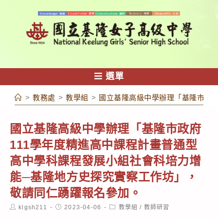
跳
轉
至
主
要
內
選單
容
>
教務處
>
教學組
>
國立基隆高級中學辦理「基隆市政府
國立基隆高級中學辦理「基隆市政府
111學年度精進高中課程計畫普通型
高中學科課程發展小組社會科培力增
能─基隆地方史探究實察工作坊」，
敬請同仁踴躍報名參加。
Post
Post
Post
klgsh211
2023-04-06
教學組
/
教師研習
author:
published:
category: