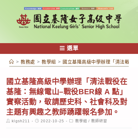
跳
轉
至
主
要
內
選單
容
>
教務處
>
教學組
>
國立基隆高級中學辦理「清法戰役在
國立基隆高級中學辦理「清法戰役在
基隆：無線電山–戰役BER線 A 點」
實察活動，敬請歷史科、社會科及對
主題有興趣之教師踴躍報名參加。
Post
Post
Post
klgsh211
2022-10-25
教學組
/
教師研習
author:
published:
category: